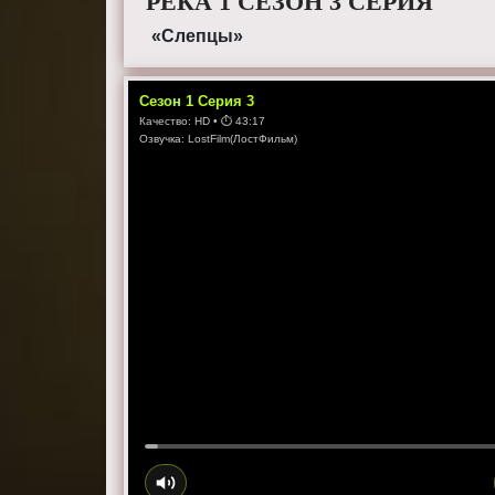
РЕКА 1 СЕЗОН 3 СЕРИЯ
«Слепцы»
Сезон
1
Серия
3
Качество:
HD
• ⏱
43:17
Озвучка:
LostFilm(ЛостФильм)