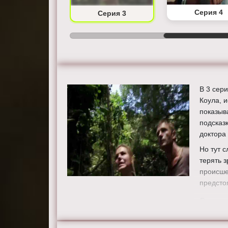
Серия 2
Серия 4
Серия 3
В 3 сер
Коула, 
показыв
подсказ
доктора
Но тут с
терять 
происше
предсто
Режисс
Актеры
Пол Блэ