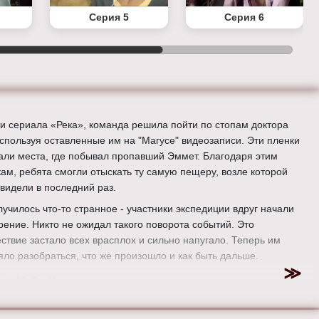
Серия 5
Серия 6
ии сериала «Река», команда решила пойти по стопам доктора
используя оставленные им на "Магусе" видеозаписи. Эти пленки
али места, где побывал пропавший Эммет. Благодаря этим
кам, ребята смогли отыскать ту самую пещеру, возле которой
 видели в последний раз.
лучилось что-то странное - участники экспедиции вдруг начали
зрение. Никто не ожидал такого поворота событий. Это
ствие застало всех врасплох и сильно напугало. Теперь им
яло разобраться, что же произошло и как быть дальше.
ер:
Майкл Кэтлман
:
Брюс Гринвуд, Джо Андерсон, Лесли Хоуп, Элоиза Мамфорд,
кторн, Томас Кречманн, Дэниел Сакапа, Шон Паркс и Паулина