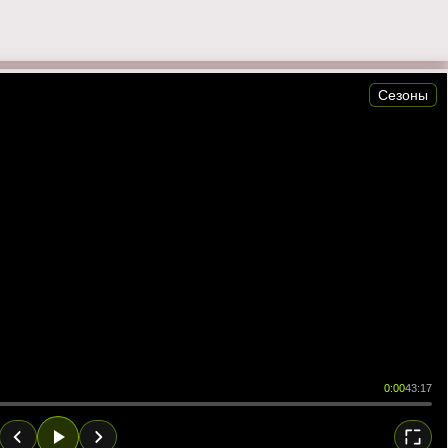
Сезоны
0:00
43:17