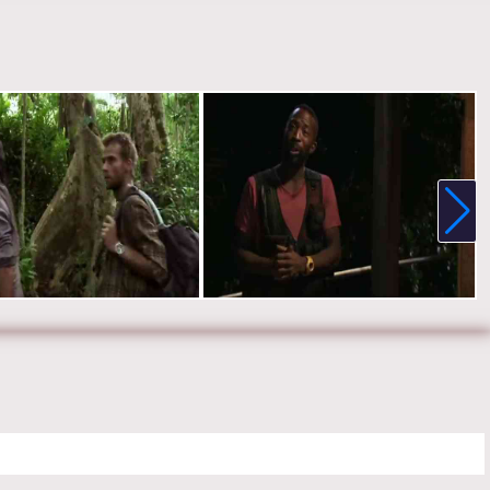
е онлайн 1 сезон 3 серию «
Река
» бесплатно в хорошем HD
, на телефоне, планшете, пк или телевизоре на сайте the-
.